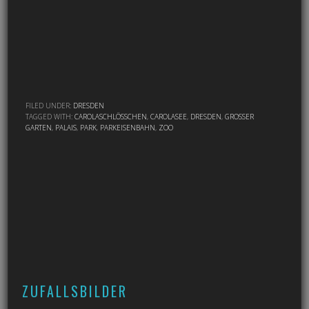
FILED UNDER:
DRESDEN
TAGGED WITH:
CAROLASCHLÖSSCHEN
,
CAROLASEE
,
DRESDEN
,
GROSSER G
ARTEN
,
PALAIS
,
PARK
,
PARKEISENBAHN
,
ZOO
ZUFALLSBILDER