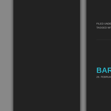
FILED UND
TAGGED WI
BA
26. FEBRUA