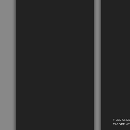
FILED UND
TAGGED WI