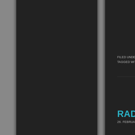
FILED UND
TAGGED WI
RA
26. FEBRUA