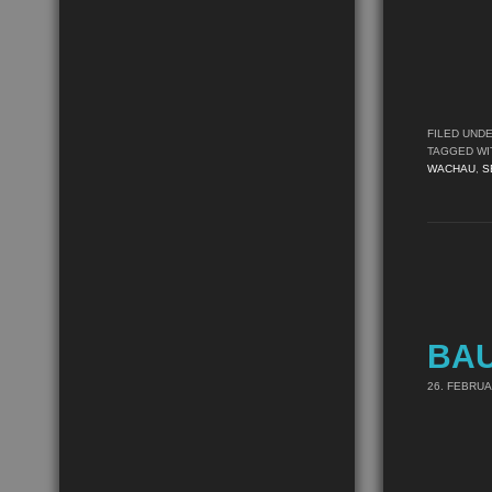
FILED UND
TAGGED WI
WACHAU
,
S
BA
26. FEBRUA