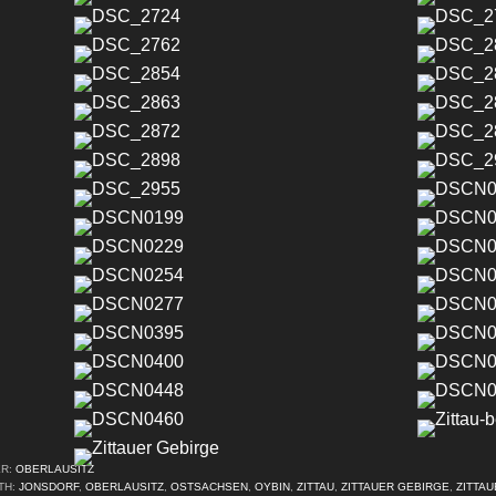
ER:
OBERLAUSITZ
TH:
JONSDORF
,
OBERLAUSITZ
,
OSTSACHSEN
,
OYBIN
,
ZITTAU
,
ZITTAUER GEBIRGE
,
ZITTA