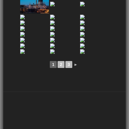
1
2
3
►