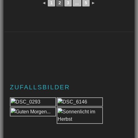
◄
1
2
3
...
5
►
ZUFALLSBILDER