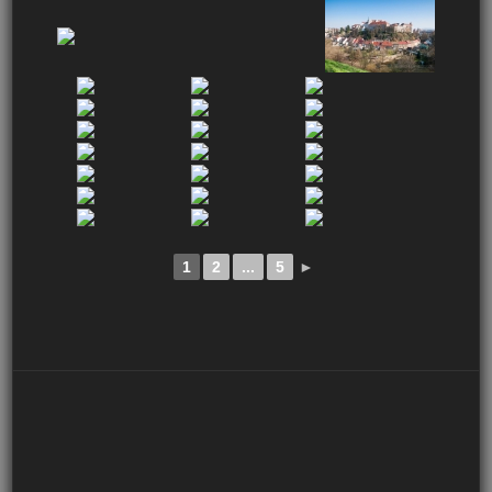
1
2
...
5
►