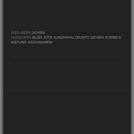
FILED UNDER:
SACHSEN
TAGGED WITH:
BILDER
,
FOTOS
,
KLINGENTHAL
,
OELSNITZ
,
SACHSEN
,
SCHÖNECK
,
VOGTLAND
,
VOGTLANDARENA