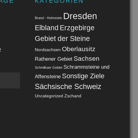
ÄGE
KATEGORIEN
Dresden
Brand - Hohnstein
Elbland
Erzgebirge
Gebiet der Steine
Oberlausitz
z
Nordsachsen
Sachsen
Rathener Gebiet
Schrammsteine und
Schmilkaer Gebiet
Sonstige Ziele
Affensteine
Sächsische Schweiz
Uncategorized
Zschand